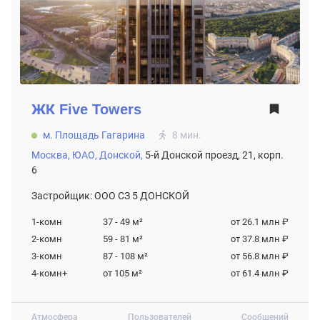
ЖК
Five Towers
м. Площадь Гагарина
8 мин.
Москва,
ЮАО,
Донской,
5-й Донской проезд, 21, корп.
6
Застройщик: ООО СЗ 5 ДОНСКОЙ
1-комн
37 - 49
м²
от 26.1 млн ₽
2-комн
59 - 81
м²
от 37.8 млн ₽
3-комн
87 - 108
м²
от 56.8 млн ₽
4-комн+
от 105
м²
от 61.4 млн ₽
Атмосфера
Пользователей
Сообщений