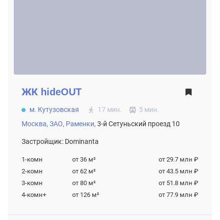
ЖК
hideOUT
м. Кутузовская
17 мин.
5 мин.
Москва,
ЗАО,
Раменки,
3-й Сетуньский проезд 10
Застройщик: Dominanta
1-комн
от 36
м²
от 29.7 млн ₽
2-комн
от 62
м²
от 43.5 млн ₽
3-комн
от 80
м²
от 51.8 млн ₽
4-комн+
от 126
м²
от 77.9 млн ₽