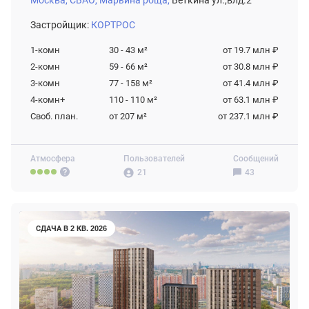
Москва,
СВАО,
Марьина роща,
Веткина ул.,влд.2
Застройщик:
КОРТРОС
1-комн
30 - 43
м²
от 19.7 млн ₽
2-комн
59 - 66
м²
от 30.8 млн ₽
3-комн
77 - 158
м²
от 41.4 млн ₽
4-комн+
110 - 110
м²
от 63.1 млн ₽
Своб. план.
от 207
м²
от 237.1 млн ₽
Атмосфера
Пользователей
Сообщений
21
43
СДАЧА В 2 КВ. 2026