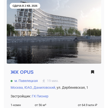
СДАЧА В 2 КВ. 2026
ЖК
OPUS
м. Павелецкая
19 мин.
Москва,
ЮАО,
Даниловский,
ул. Дербеневская, 1
Застройщик:
ГК Пионер
1-комн
от 56
м²
от 64.9 млн ₽