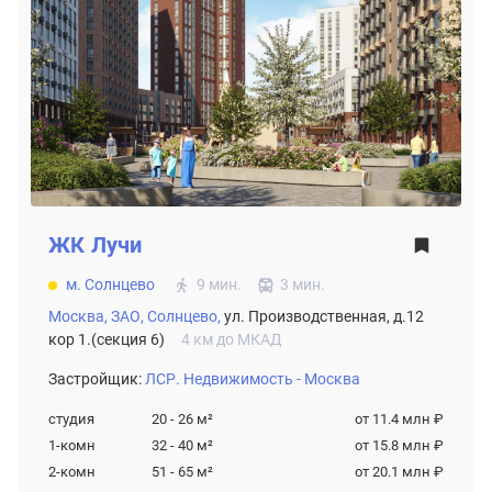
ЖК
Лучи
м. Солнцево
9 мин.
3 мин.
Москва,
ЗАО,
Солнцево,
ул. Производственная, д.12
кор 1.(секция 6)
4 км до МКАД
Застройщик:
ЛСР. Недвижимость - Москва
студия
20 - 26
м²
от 11.4 млн ₽
1-комн
32 - 40
м²
от 15.8 млн ₽
2-комн
51 - 65
м²
от 20.1 млн ₽