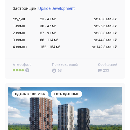
Застройщик:
Upside Development
студия
23 - 41
м²
от 18.8 млн ₽
1-комн
38 - 47
м²
от 25.6 млн ₽
2-комн
57 - 91
м²
от 33.3 млн ₽
3-комн
86 - 114
м²
от 44.8 млн ₽
4-комн+
152 - 154
м²
от 142.3 млн ₽
Атмосфера
Пользователей
Сообщений
63
233
СДАЧА В 3 КВ. 2026
ЕСТЬ СДАННЫЕ