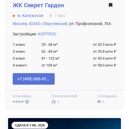
ЖК
Сикрет Гарден
м. Калужская
7 мин.
Москва,
ЮЗАО,
Обручевский,
ул. Профсоюзной, 76А
Застройщик:
КОРТРОС
1-комн
29 - 68
м²
от 20.5 млн ₽
2-комн
62 - 84
м²
от 35.8 млн ₽
3-комн
81 - 122
м²
от 43.4 млн ₽
4-комн+
от 109
м²
от 58.0 млн ₽
+7 (495) 065-07-55
Атмосфера
Пользователей
Сообщений
0
0
СДАЧА В 3 КВ. 2028