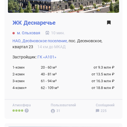
ЖК
Деснаречье
м. Ольховая
10 мин.
НАО,
Десёновское поселение,
пос. Десеновское,
квартал 23
14 км до МКАД
Застройщик:
ГК «А101»
1-комн
20 - 60
м²
от 9.3 млн ₽
2-комн
40 - 81
м²
от 13.5 млн ₽
3-комн
61 - 94
м²
от 16.3 млн ₽
4-комн+
62 - 109
м²
от 18.8 млн ₽
Атмосфера
Пользователей
Сообщений
31
225