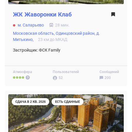
ЖК
Жаворонки Клаб
м. Саларьево
28 мин.
Московская область,
Одинцовский район,
д.
Митькино,
23 км до МКАД
Застройщик: ФСК Family
Атмосфера
Пользователей
Сообщений
52
200
СДАЧА В 2 КВ. 2026
ЕСТЬ СДАННЫЕ