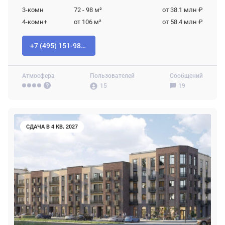
3-комн
72 - 98
м²
от 38.1 млн ₽
4-комн+
от 106
м²
от 58.4 млн ₽
+7 (495) 151-98-94
Атмосфера
Пользователей
Сообщений
15
19
СДАЧА В 4 КВ. 2027