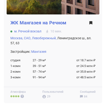
ЖК
Мангазея на Речном
м. Речной вокзал
10 мин.
Москва,
САО,
Левобережный,
Ленинградское ш., вл.
57, 63
Застройщик:
Мангазея
студия
27 - 29
м²
от 18.7 млн ₽
1-комн
39 - 51
м²
от 24.5 млн ₽
2-комн
57 - 74
м²
от 35.8 млн ₽
3-комн
91 - 94
м²
от 48.5 млн ₽
Атмосфера
Пользователей
Сообщений
29
84