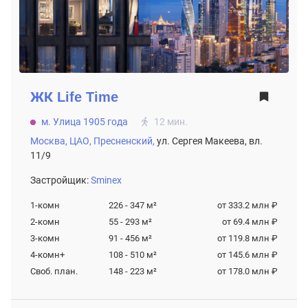
ЖК
Life Time
м. Улица 1905 года
12 мин.
Москва,
ЦАО,
Пресненский,
ул. Сергея Макеева, вл.
11/9
Застройщик:
Sminex
1-комн
226 - 347
м²
от 333.2 млн ₽
2-комн
55 - 293
м²
от 69.4 млн ₽
3-комн
91 - 456
м²
от 119.8 млн ₽
4-комн+
108 - 510
м²
от 145.6 млн ₽
Своб. план.
148 - 223
м²
от 178.0 млн ₽