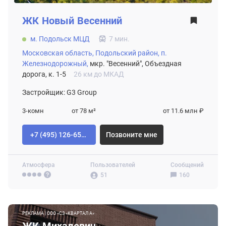
ЖК
Новый Весенний
м. Подольск МЦД
7 мин.
Московская область,
Подольский район,
п.
Железнодорожный,
мкр. "Весенний", Объездная
дорога, к. 1-5
26 км до МКАД
Застройщик: G3 Group
3-комн
от 78
м²
от 11.6 млн ₽
+7 (495) 126-65-04
Позвоните мне
Атмосфера
Пользователей
Сообщений
51
160
РЕКЛАМА | ООО «СЗ «КВАРТАЛ А»