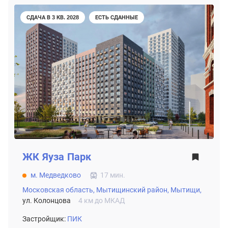
СДАЧА В 3 КВ. 2028
ЕСТЬ СДАННЫЕ
ЖК
Яуза Парк
м. Медведково
17 мин.
Московская область,
Мытищинский район,
Мытищи,
ул. Колонцова
4 км до МКАД
Застройщик:
ПИК