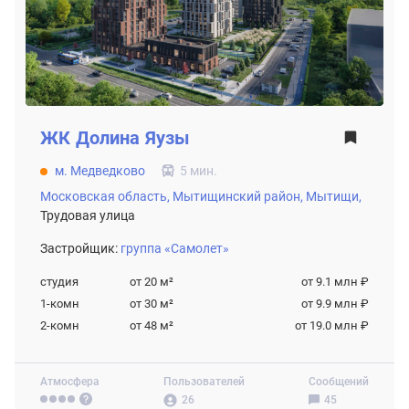
ЖК
Долина Яузы
м. Медведково
5 мин.
Московская область,
Мытищинский район,
Мытищи,
Трудовая улица
Застройщик:
группа «Самолет»
студия
от 20
м²
от 9.1 млн ₽
1-комн
от 30
м²
от 9.9 млн ₽
2-комн
от 48
м²
от 19.0 млн ₽
Атмосфера
Пользователей
Сообщений
26
45