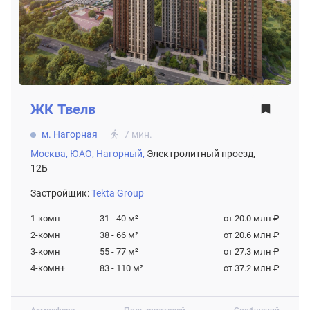
ЖК
Твелв
м. Нагорная
7 мин.
Москва,
ЮАО,
Нагорный,
Электролитный проезд,
12Б
Застройщик:
Tekta Group
1-комн
31 - 40
м²
от 20.0 млн ₽
2-комн
38 - 66
м²
от 20.6 млн ₽
3-комн
55 - 77
м²
от 27.3 млн ₽
4-комн+
83 - 110
м²
от 37.2 млн ₽