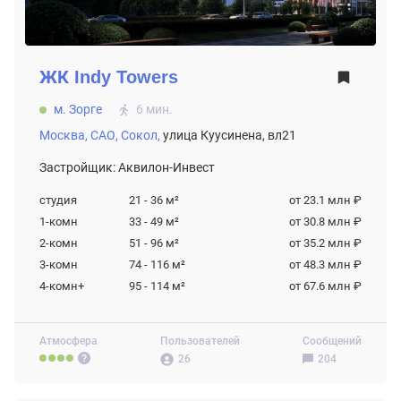
ЖК
Indy Towers
м. Зорге
6 мин.
Москва,
САО,
Сокол,
улица Куусинена, вл21
Застройщик: Аквилон-Инвест
студия
21 - 36
м²
от 23.1 млн ₽
1-комн
33 - 49
м²
от 30.8 млн ₽
2-комн
51 - 96
м²
от 35.2 млн ₽
3-комн
74 - 116
м²
от 48.3 млн ₽
4-комн+
95 - 114
м²
от 67.6 млн ₽
Атмосфера
Пользователей
Сообщений
26
204